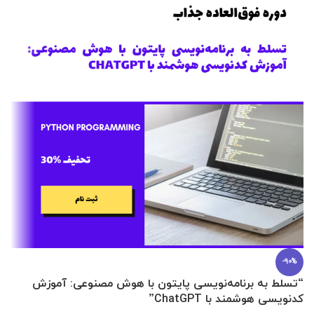
-90%
“تسلط به برنامه‌نویسی پایتون با هوش مصنوعی: آموزش
0 تا 100 عطرسازی + (30 فرمولاسیون
کدنویسی هوشمند با ChatGPT”
آ