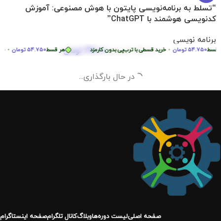
“تسلط به برنامه‌نویسی پایتون با هوش مصنوعی: آموزش
کدنویسی هوشمند با ChatGPT”
برنامه نویسی
219.000
تومان
ط
54.750
تومان
•
2.290.000
تومان
خرید قسطی با ترب‌پی بدون کارمزد
هر قسط
54.750
تومان
•
خرید ق
در حال بارگذاری...
صفحه اصلی
لیست دوره‌ها
وبلاگ
کانال تلگرام
صفحه اینستاگرام