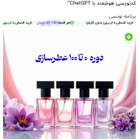
کدنویسی هوشمند با ChatGPT”
برنامه نویسی
219.000
تومان
خرید قسطی با ترب‌پی بدون کارمزد
2.290.000
تومان
هر قسط
54.750
تومان
•
خرید قسطی با ترب‌پی بدو