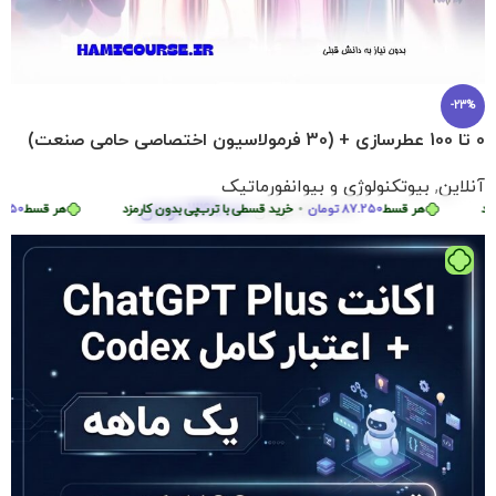
-23%
0 تا 100 عطرسازی + (30 فرمولاسیون اختصاصی حامی صنعت)
آنلاین
,
بیوتکنولوژی و بیوانفورماتیک
349.000
تومان
د
هر قسط
87.250
تومان
•
455.000
تومان
خرید قسطی با ترب‌پی بدون کارمزد
هر قسط
87.250