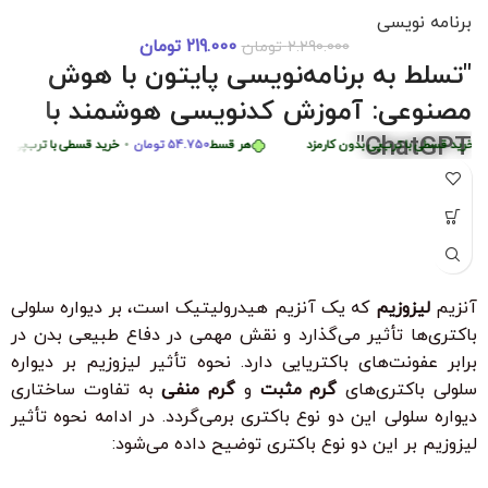
برنامه نویسی
219.000
تومان
2.290.000
تومان
دوره 0 تا 
قسط
87.250
تومان
•
خرید قسطی با ترب‌پی بدون کارمزد
هر قسط
87.250
تومان
•
خرید
"تسلط به برنامه‌نویسی پایتون با هوش
هر قسط
449.975
تومان
•
خرید قسطی با ترب‌پی بدون کارمزد
هر قسط
975
مصنوعی: آموزش کدنویسی هوشمند با
ChatGPT"
رید قسطی با ترب‌پی بدون کارمزد
هر قسط
54.750
تومان
•
خرید قسطی با ترب‌پی بدون
"با شرکت در این دوره جامع و کاربردی، به راحتی مهارت‌های
برنامه‌نویسی پایتون را از سطح مبتدی تا پیشرفته با کمک هوش
مصنوعی ChatGPT بیاموزید. این دوره، با بیش از 6 ساعت محتوای
آموزشی، شما را قادر می‌سازد تا به سرعت الگوریتم‌های پیچیده را
درک کرده و اپلیکیشن‌های هوشمند ایجاد کنید. مناسب برای تمامی
آنزیم
لیزوزیم
که یک آنزیم هیدرولیتیک است، بر دیواره سلولی
سطوح با زیرنویس فارسی حرفه‌ای و امکان دانلود و تماشای آنلاین."
باکتری‌ها تأثیر می‌گذارد و نقش مهمی در دفاع طبیعی بدن در
ویژگی‌های کلیدی:
برابر عفونت‌های باکتریایی دارد. نحوه تأثیر لیزوزیم بر دیواره
بدون نیاز به تجربه قبلی برنامه‌نویسی
سلولی باکتری‌های
گرم مثبت
و
گرم منفی
به تفاوت ساختاری
دیواره سلولی این دو نوع باکتری برمی‌گردد. در ادامه نحوه تأثیر
زیرنویس فارسی با ترجمه حرفه‌ای
لیزوزیم بر این دو نوع باکتری توضیح داده می‌شود:
۳۰ ٪ تخفیف ویژه برای دانشجویان و دانش آموزان