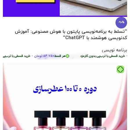
-90%
“تسلط به برنامه‌نویسی پایتون با هوش مصنوعی: آموزش
کدنویسی هوشمند با ChatGPT”
برنامه نویسی
219.000
تومان
خرید قسطی با ترب‌پی بدون کارمزد
2.290.000
تومان
هر قسط
54.750
تومان
•
خرید قسطی با ترب‌پی بدو