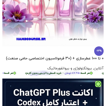
-23%
0 تا 100 عطرسازی + (30 فرمولاسیون اختصاصی حامی صنعت)
آنلاین
,
بیوتکنولوژی و بیوانفورماتیک
349.000
تومان
زد
هر قسط
87.250
تومان
•
455.000
تومان
خرید قسطی با ترب‌پی بدون کارمزد
هر قسط
7.250