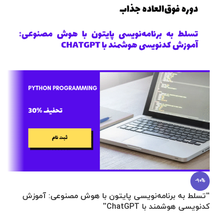
-90%
“تسلط به برنامه‌نویسی پایتون با هوش مصنوعی: آموزش
0 تا 100 عطرسازی + (30 فرمولاسیون
کدنویسی هوشمند با ChatGPT”
آ