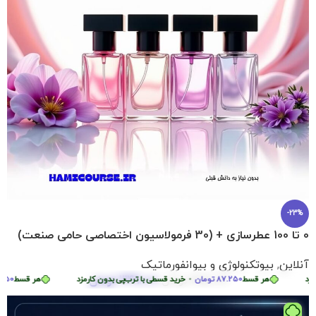
-23%
0 تا 100 عطرسازی + (30 فرمولاسیون اختصاصی حامی صنعت)
آنلاین
,
بیوتکنولوژی و بیوانفورماتیک
349.000
تومان
هر قسط
87.250
تومان
•
455.000
تومان
خرید قسطی با ترب‌پی بدون کارمزد
هر قسط
87.250
ت