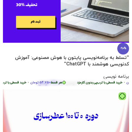
-90%
“تسلط به برنامه‌نویسی پایتون با هوش مصنوعی: آموزش
کدنویسی هوشمند با ChatGPT”
برنامه نویسی
219.000
تومان
•
خرید قسطی با ترب‌پی بدون کارمزد
2.290.000
تومان
هر قسط
54.750
تومان
•
خرید قسطی با ترب‌پی ب