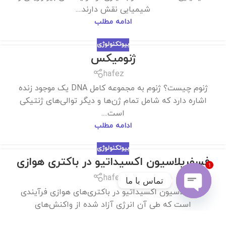
شیمیایی نقش دارند....
ادامه مطلب
بیوتکنولوژی
ژنومیکس
hafez
ژنوم چیست؟ ژنوم به مجموعه کامل DNA یک موجود زنده
اشاره دارد که شامل تمام ژن‌ها و دیگر توالی‌های ژنتیکی
است....
ادامه مطلب
بیوتکنولوژی
فسفریلاسیون اکسیداتیو در باکتری هوازی
1
hafez
تماس با ما
فسفریلاسیون اکسیداتیو در باکتری‌های هوازی فرآیندی
Open
است که طی آن انرژی آزاد شده از واکنش‌های
chaty
اکسیداسیون مواد مغذی به تولید...