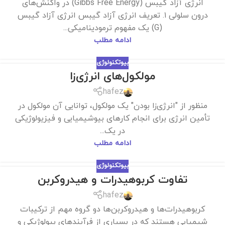
انرژی آزاد گیبس (Gibbs Free Energy) در واکنش‌های
درون سلولی ۱. تعریف انرژی آزاد گیبس انرژی آزاد گیبس
(G) یک مفهوم ترمودینامیکی...
ادامه مطلب
بیوتکنولوژی
مولکول‌های انرژی‌زا
hafez
منظور از "انرژی‌زا بودن" یک مولکول، توانایی آن مولکول در
تأمین انرژی برای انجام کارهای بیوشیمیایی و فیزیولوژیکی
در یک...
ادامه مطلب
بیوتکنولوژی
تفاوت کربوهیدرات و هیدروکربن
hafez
کربوهیدرات‌ها و هیدروکربن‌ها دو گروه مهم از ترکیبات
شیمیایی هستند که در بسیاری از فرآیندهای بیولوژیکی و